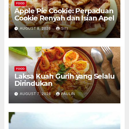
FOOD
Apple Pie Cookie: Perpaduan
Cookie Renyah dan Isian Apel
AUGUST 8, 2026
SITI
FOOD
Laksa Kuah Gurih yang Selalu
Dirindukan
AUGUST 7, 2026
PAULIN