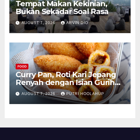
Tempat Makan Kekinian,
Bukan Sekadar Soal Rasa
AUGUST 7, 2026
ARVIN DIO
FOOD
Curry Pan, Roti Kari Jepang
Renyah dengan Isian Gurih
Menggoda
AUGUST 7, 2026
PUTRI HOOLAHUP