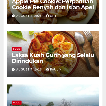
Apple Pie Cookie: Perpaduan
Cookie Renyah dan Isian Apel
AUGUST 8, 2026
SITI
FOOD
Laksa Kuah Gurih yang Selalu
Dirindukan
AUGUST 7, 2026
PAULIN
FOOD