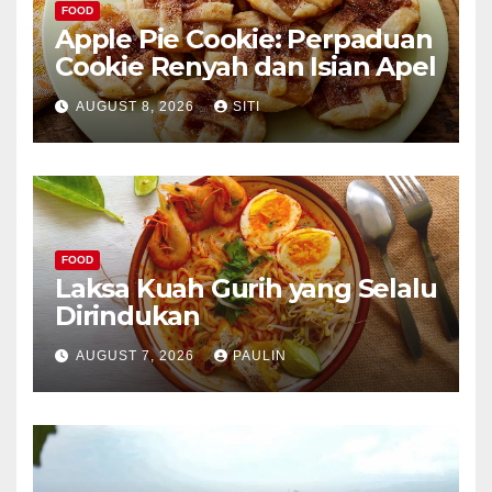
FOOD
Apple Pie Cookie: Perpaduan
Cookie Renyah dan Isian Apel
AUGUST 8, 2026
SITI
FOOD
Laksa Kuah Gurih yang Selalu
Dirindukan
AUGUST 7, 2026
PAULIN