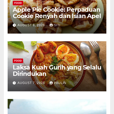
FOOD
Apple Pie Cookie: Perpaduan
Cookie Renyah dan Isian Apel
AUGUST 8, 2026
SITI
FOOD
Laksa Kuah Gurih yang Selalu
Dirindukan
AUGUST 7, 2026
PAULIN