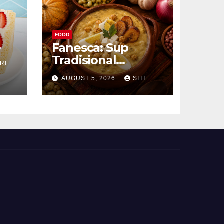
FOOD
Fanesca: Sup
Tradisional
RI
g
Ekuador yang
AUGUST 5, 2026
SITI
Kaya Bahan dan
Rasa