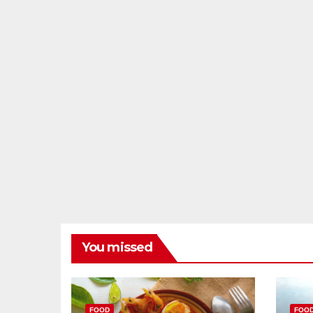
You missed
FOOD
FOO