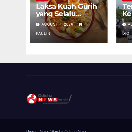
Laksa Kuah Gurih
Te
yang Selalu
Ke
Dirindukan
Se
AUGUST 7, 2026
A
PAULIN
DIO
Theme: News Way by
Odisha News
.