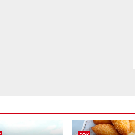
D
FOOD