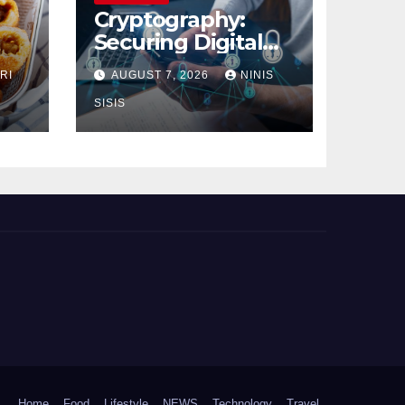
Cryptography:
Securing Digital
Communication
RI
AUGUST 7, 2026
NINIS
SISIS
Home
Food
Lifestyle
NEWS
Technology
Travel