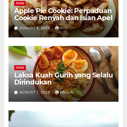
FOOD
Apple Pie Cookie: Perpaduan
Cookie Renyah dan Isian Apel
AUGUST 8, 2026
SITI
FOOD
Laksa Kuah Gurih yang Selalu
Dirindukan
AUGUST 7, 2026
PAULIN