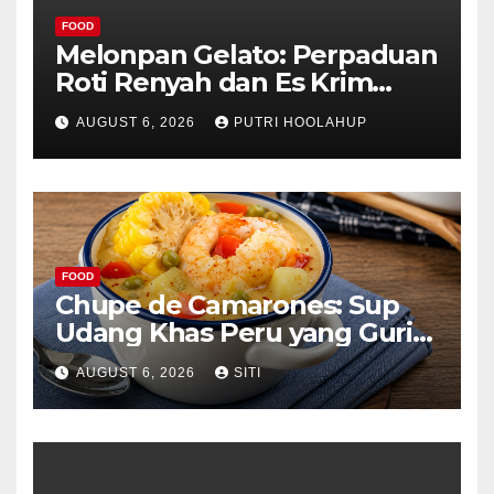
FOOD
Melonpan Gelato: Perpaduan
Roti Renyah dan Es Krim
Lembut yang Menggoda
AUGUST 6, 2026
PUTRI HOOLAHUP
FOOD
Chupe de Camarones: Sup
Udang Khas Peru yang Gurih
Lezat
AUGUST 6, 2026
SITI