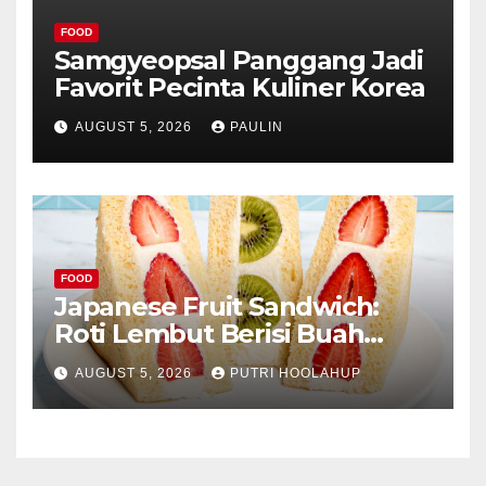
FOOD
Samgyeopsal Panggang Jadi
Favorit Pecinta Kuliner Korea
AUGUST 5, 2026
PAULIN
FOOD
Japanese Fruit Sandwich:
Roti Lembut Berisi Buah
Segar yang Memikat Selera
AUGUST 5, 2026
PUTRI HOOLAHUP