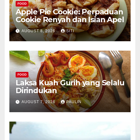
FOOD
Apple Pie Cookie: Perpaduan
Cookie Renyah dan Isian Apel
AUGUST 8, 2026
SITI
FOOD
Laksa Kuah Gurih yang Selalu
Dirindukan
AUGUST 7, 2026
PAULIN