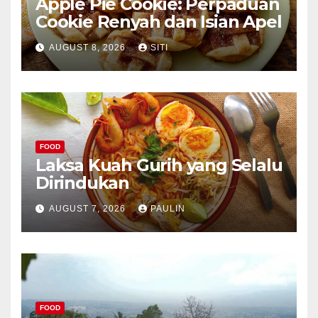
Apple Pie Cookie: Perpaduan
Cookie Renyah dan Isian Apel
AUGUST 8, 2026
SITI
FOOD
Laksa Kuah Gurih yang Selalu
Dirindukan
AUGUST 7, 2026
PAULIN
FOOD