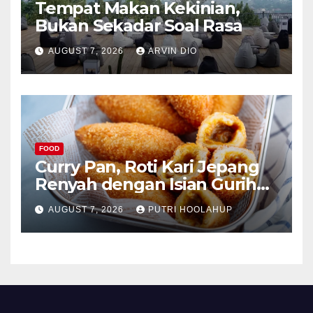
Tempat Makan Kekinian,
Bukan Sekadar Soal Rasa
AUGUST 7, 2026
ARVIN DIO
FOOD
Curry Pan, Roti Kari Jepang
Renyah dengan Isian Gurih
Menggoda
AUGUST 7, 2026
PUTRI HOOLAHUP