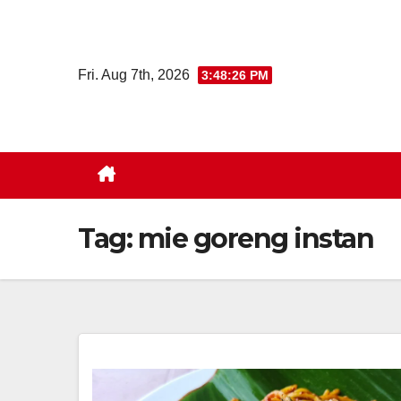
Skip
to
content
Fri. Aug 7th, 2026
3:48:27 PM
Tag:
mie goreng instan