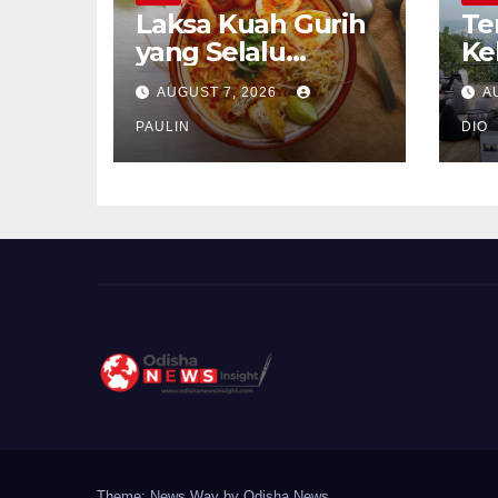
Laksa Kuah Gurih
Te
yang Selalu
Ke
Dirindukan
Se
AUGUST 7, 2026
A
PAULIN
DIO
Theme: News Way by
Odisha News
.