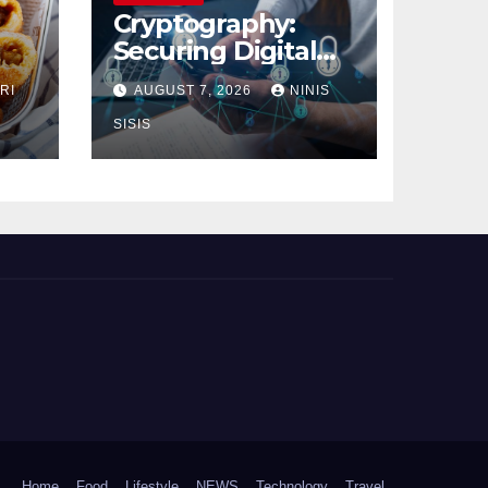
Cryptography:
Securing Digital
Communication
RI
AUGUST 7, 2026
NINIS
SISIS
Home
Food
Lifestyle
NEWS
Technology
Travel