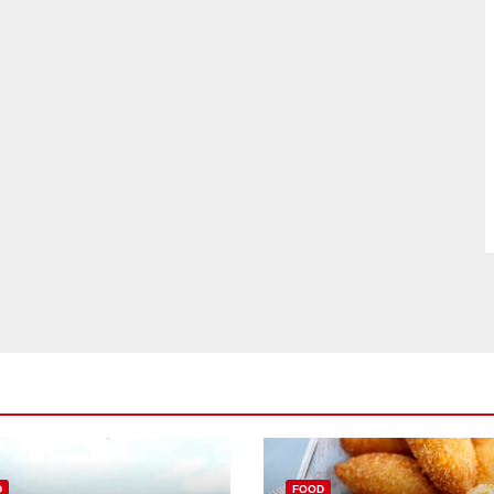
D
FOOD