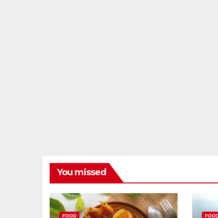
You missed
FOOD
FOO