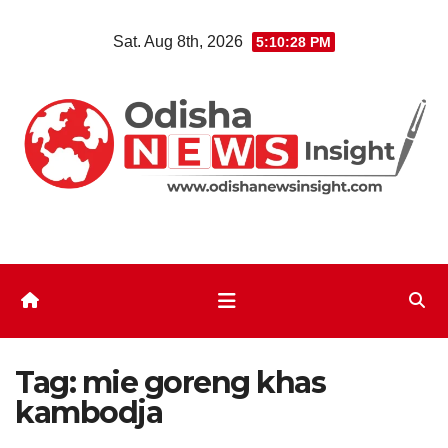
Skip
Sat. Aug 8th, 2026
5:10:29 PM
to
content
Tag:
mie goreng khas
kambodja