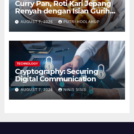
Curry Pan, Roti Kari Jepang
Renyah dengan Isian Gurih
Menggoda
AUGUST 7, 2026
PUTRI HOOLAHUP
TECHNOLOGY
Cryptography: Securing
Digital Communication
AUGUST 7, 2026
NINIS SISIS