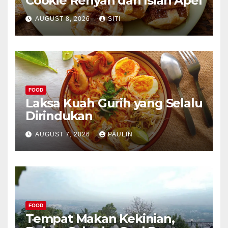
Cookie Renyah dan Isian Apel
AUGUST 8, 2026
SITI
FOOD
Laksa Kuah Gurih yang Selalu
Dirindukan
AUGUST 7, 2026
PAULIN
FOOD
Tempat Makan Kekinian,