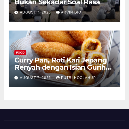
Bukan Sekadar Soal Rasa
AUGUST 7, 2026
ARVIN DIO
FOOD
Curry Pan, Roti Kari Jepang
Renyah dengan Isian Gurih
Menggoda
AUGUST 7, 2026
PUTRI HOOLAHUP