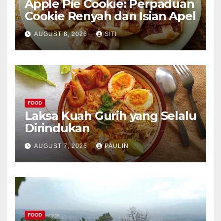
Apple Pie Cookie: Perpaduan
Cookie Renyah dan Isian Apel
AUGUST 8, 2026
SITI
FOOD
Laksa Kuah Gurih yang Selalu
Dirindukan
AUGUST 7, 2026
PAULIN
FOOD