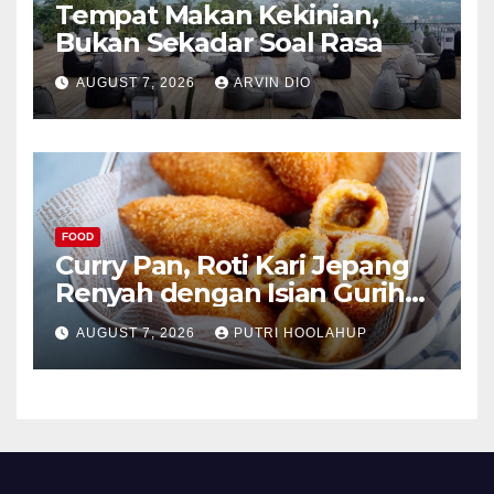
Tempat Makan Kekinian,
Bukan Sekadar Soal Rasa
AUGUST 7, 2026
ARVIN DIO
FOOD
Curry Pan, Roti Kari Jepang
Renyah dengan Isian Gurih
Menggoda
AUGUST 7, 2026
PUTRI HOOLAHUP