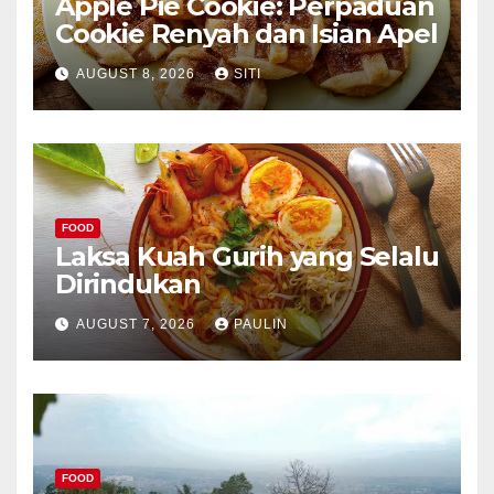
Apple Pie Cookie: Perpaduan
Cookie Renyah dan Isian Apel
AUGUST 8, 2026
SITI
FOOD
Laksa Kuah Gurih yang Selalu
Dirindukan
AUGUST 7, 2026
PAULIN
FOOD