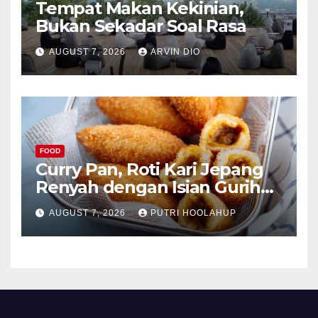
Tempat Makan Kekinian,
Bukan Sekadar Soal Rasa
AUGUST 7, 2026
ARVIN DIO
FOOD
Curry Pan, Roti Kari Jepang
Renyah dengan Isian Gurih
Menggoda
AUGUST 7, 2026
PUTRI HOOLAHUP