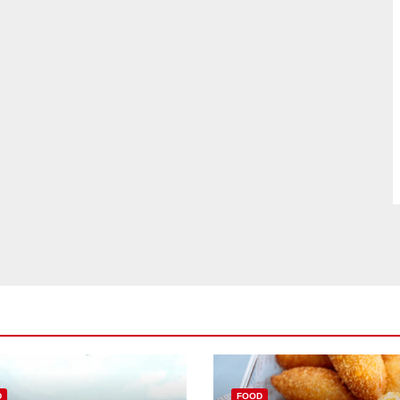
D
FOOD