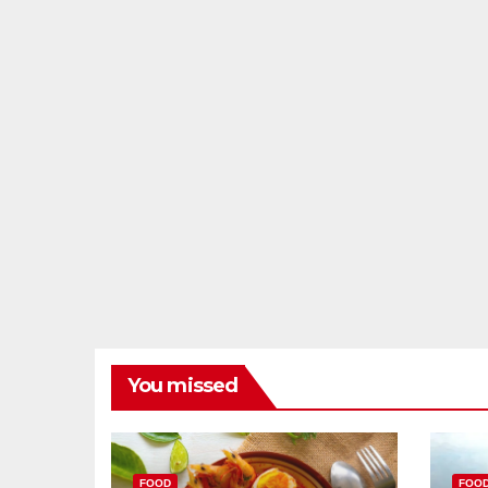
You missed
FOOD
FOO