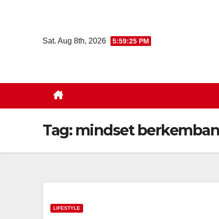
Skip
to
content
Sat. Aug 8th, 2026
5:59:26 PM
Tag:
mindset berkemba
LIFESTYLE