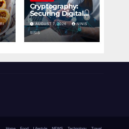
Cryptography:
Securing Digital
Communication
RI
AUGUST 7, 2026
NINIS
SISIS
Home
Food
Lifestyle
NEWS
Technology
Travel