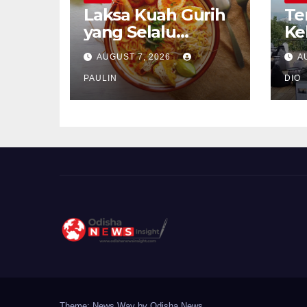
Laksa Kuah Gurih
Te
yang Selalu
Ke
Dirindukan
Se
AUGUST 7, 2026
A
PAULIN
DIO
Theme: News Way by
Odisha News
.