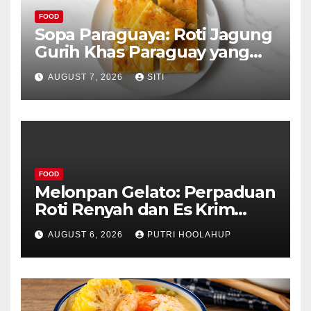
FOOD
Sopa Paraguaya: Roti Jagung
Gurih Khas Paraguay yang
Unik
AUGUST 7, 2026
SITI
FOOD
Melonpan Gelato: Perpaduan
Roti Renyah dan Es Krim
Lembut yang Menggoda
AUGUST 6, 2026
PUTRI HOOLAHUP