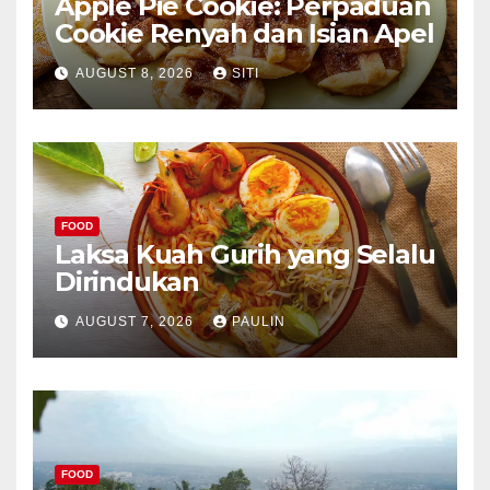
Apple Pie Cookie: Perpaduan
Cookie Renyah dan Isian Apel
AUGUST 8, 2026
SITI
FOOD
Laksa Kuah Gurih yang Selalu
Dirindukan
AUGUST 7, 2026
PAULIN
FOOD