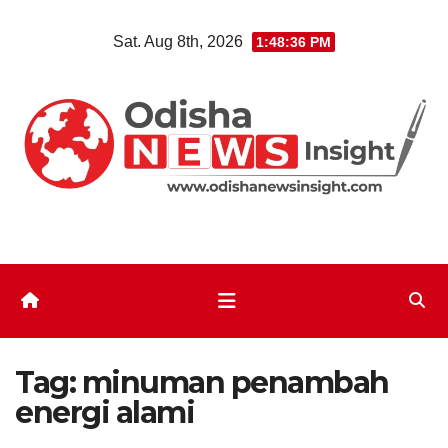
Skip
Sat. Aug 8th, 2026
1:48:36 PM
to
content
Tag:
minuman penambah
energi alami