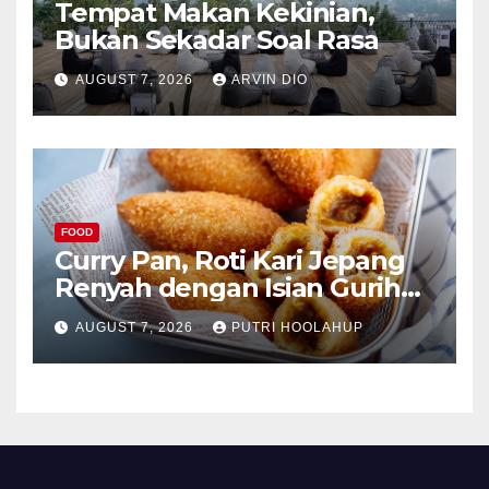
Tempat Makan Kekinian,
Bukan Sekadar Soal Rasa
AUGUST 7, 2026
ARVIN DIO
FOOD
Curry Pan, Roti Kari Jepang
Renyah dengan Isian Gurih
Menggoda
AUGUST 7, 2026
PUTRI HOOLAHUP