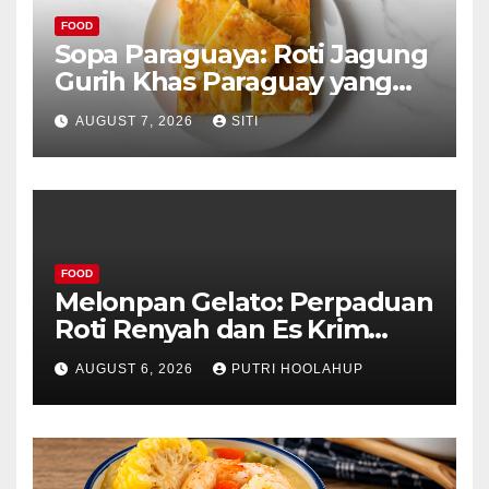
FOOD
Sopa Paraguaya: Roti Jagung
Gurih Khas Paraguay yang
Unik
AUGUST 7, 2026
SITI
FOOD
Melonpan Gelato: Perpaduan
Roti Renyah dan Es Krim
Lembut yang Menggoda
AUGUST 6, 2026
PUTRI HOOLAHUP