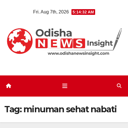
Skip
Fri. Aug 7th, 2026
5:14:32 AM
to
content
Tag:
minuman sehat nabati