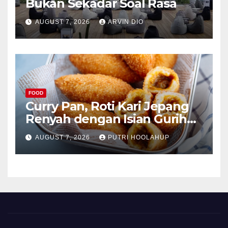
Bukan Sekadar Soal Rasa
AUGUST 7, 2026
ARVIN DIO
FOOD
Curry Pan, Roti Kari Jepang
Renyah dengan Isian Gurih
Menggoda
AUGUST 7, 2026
PUTRI HOOLAHUP