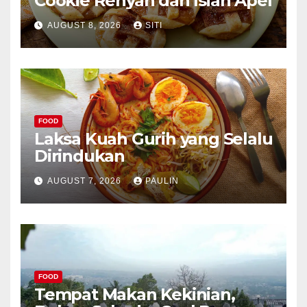
Cookie Renyah dan Isian Apel
AUGUST 8, 2026
SITI
FOOD
Laksa Kuah Gurih yang Selalu
Dirindukan
AUGUST 7, 2026
PAULIN
FOOD
Tempat Makan Kekinian,