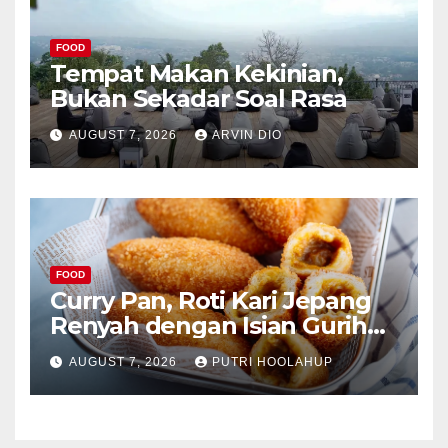
FOOD
Tempat Makan Kekinian,
Bukan Sekadar Soal Rasa
AUGUST 7, 2026
ARVIN DIO
FOOD
Curry Pan, Roti Kari Jepang
Renyah dengan Isian Gurih
Menggoda
AUGUST 7, 2026
PUTRI HOOLAHUP