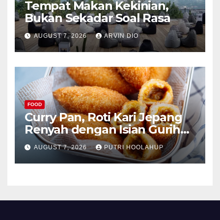
Tempat Makan Kekinian,
Bukan Sekadar Soal Rasa
AUGUST 7, 2026
ARVIN DIO
FOOD
Curry Pan, Roti Kari Jepang
Renyah dengan Isian Gurih
Menggoda
AUGUST 7, 2026
PUTRI HOOLAHUP