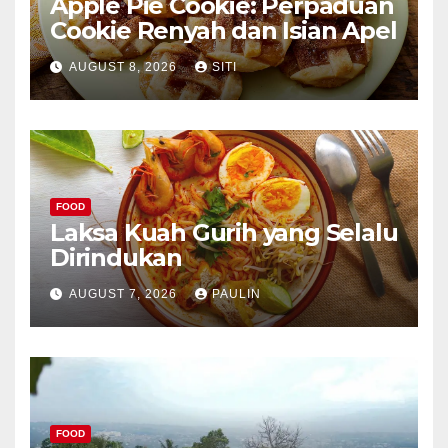
Apple Pie Cookie: Perpaduan
Cookie Renyah dan Isian Apel
AUGUST 8, 2026
SITI
FOOD
Laksa Kuah Gurih yang Selalu
Dirindukan
AUGUST 7, 2026
PAULIN
FOOD