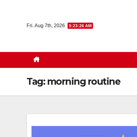
Skip
to
content
Fri. Aug 7th, 2026
5:23:27 AM
Tag:
morning routine