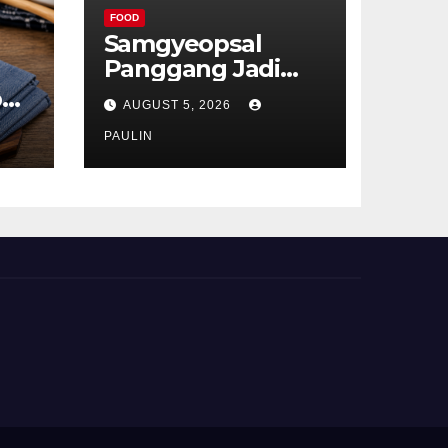
FOOD
Samgyeopsal
Panggang Jadi
Favorit Pecinta
p
AUGUST 5, 2026
Kuliner Korea
ru
PAULIN
t