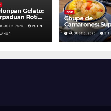
D
lonpan Gelato:
FOOD
rpaduan Roti
Chupe de
nyah dan Es
Camarones: Su
UGUST 6, 2026
PUTRI
im Lembut yang
Udang Khas Pe
AUGUST 6, 2026
SITI
nggoda
LAHUP
yang Gurih Leza