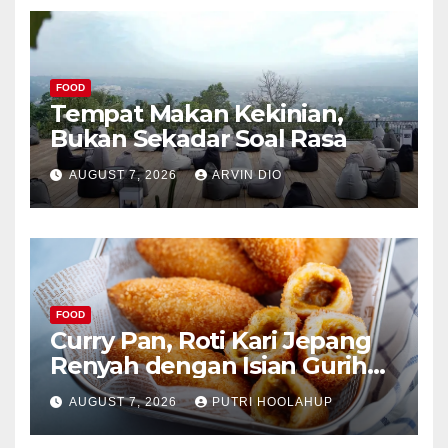
FOOD
Tempat Makan Kekinian,
Bukan Sekadar Soal Rasa
AUGUST 7, 2026
ARVIN DIO
FOOD
Curry Pan, Roti Kari Jepang
Renyah dengan Isian Gurih
Menggoda
AUGUST 7, 2026
PUTRI HOOLAHUP