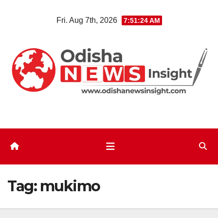
Skip
Fri. Aug 7th, 2026
7:51:25 AM
to
content
Tag:
mukimo