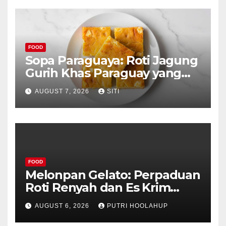
FOOD
Sopa Paraguaya: Roti Jagung
Gurih Khas Paraguay yang
Unik
AUGUST 7, 2026
SITI
FOOD
Melonpan Gelato: Perpaduan
Roti Renyah dan Es Krim
Lembut yang Menggoda
AUGUST 6, 2026
PUTRI HOOLAHUP