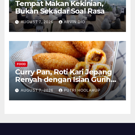
Tempat Makan Kekinian,
Bukan Sekadar Soal Rasa
AUGUST 7, 2026
ARVIN DIO
FOOD
Curry Pan, Roti Kari Jepang
Renyah dengan Isian Gurih
Menggoda
AUGUST 7, 2026
PUTRI HOOLAHUP