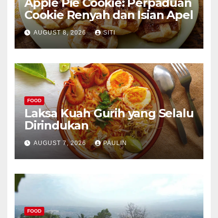
Apple Pie Cookie: Perpaduan
Cookie Renyah dan Isian Apel
AUGUST 8, 2026
SITI
FOOD
Laksa Kuah Gurih yang Selalu
Dirindukan
AUGUST 7, 2026
PAULIN
FOOD