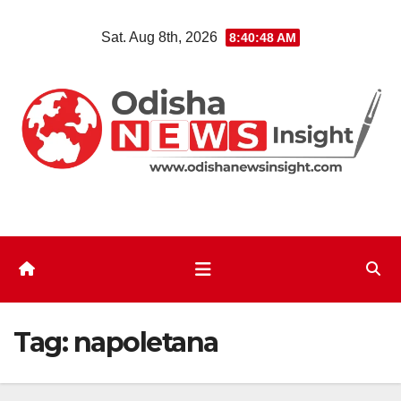
Skip
Sat. Aug 8th, 2026
8:40:48 AM
to
content
Tag:
napoletana