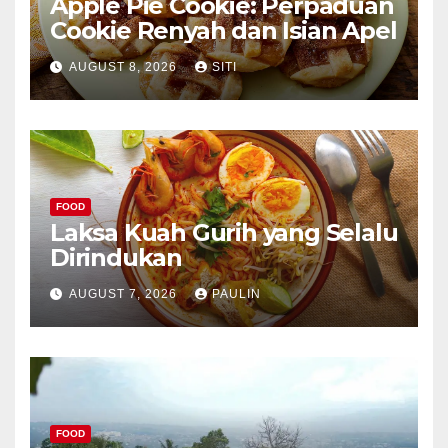
Apple Pie Cookie: Perpaduan
Cookie Renyah dan Isian Apel
AUGUST 8, 2026
SITI
FOOD
Laksa Kuah Gurih yang Selalu
Dirindukan
AUGUST 7, 2026
PAULIN
FOOD