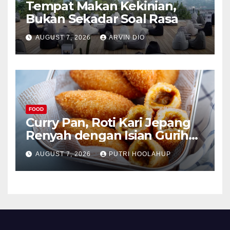
Tempat Makan Kekinian,
Bukan Sekadar Soal Rasa
AUGUST 7, 2026
ARVIN DIO
FOOD
Curry Pan, Roti Kari Jepang
Renyah dengan Isian Gurih
Menggoda
AUGUST 7, 2026
PUTRI HOOLAHUP