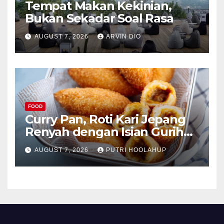
Tempat Makan Kekinian,
Bukan Sekadar Soal Rasa
AUGUST 7, 2026
ARVIN DIO
FOOD
Curry Pan, Roti Kari Jepang
Renyah dengan Isian Gurih
Menggoda
AUGUST 7, 2026
PUTRI HOOLAHUP