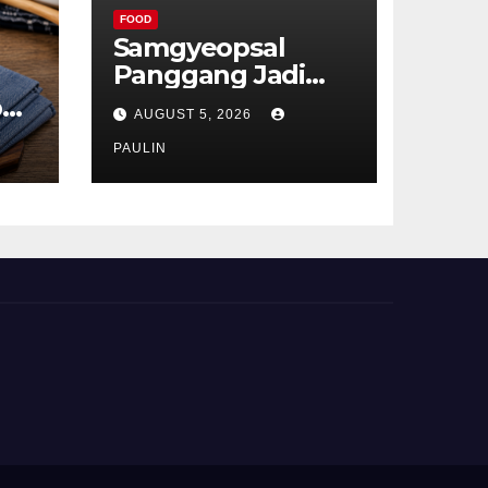
FOOD
Samgyeopsal
Panggang Jadi
Favorit Pecinta
p
AUGUST 5, 2026
Kuliner Korea
ru
PAULIN
t