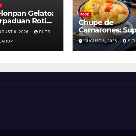
D
lonpan Gelato:
FOOD
rpaduan Roti
Chupe de
nyah dan Es
Camarones: Su
UGUST 6, 2026
PUTRI
im Lembut yang
Udang Khas Pe
AUGUST 6, 2026
SITI
nggoda
LAHUP
yang Gurih Leza