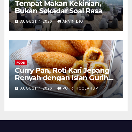
Tempat Makan Kekinian,
Bukan Sekadar Soal Rasa
AUGUST 7, 2026
ARVIN DIO
FOOD
Curry Pan, Roti Kari Jepang
Renyah dengan Isian Gurih
Menggoda
AUGUST 7, 2026
PUTRI HOOLAHUP