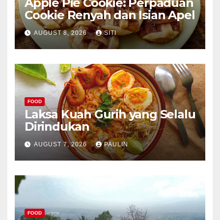
Apple Pie Cookie: Perpaduan
Cookie Renyah dan Isian Apel
AUGUST 8, 2026
SITI
FOOD
Laksa Kuah Gurih yang Selalu
Dirindukan
AUGUST 7, 2026
PAULIN
FOOD