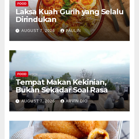
FOOD
Laksa Kuah Gurih yang Selalu
Dirindukan
AUGUST 7, 2026
PAULIN
FOOD
Tempat Makan Kekinian,
Bukan Sekadar Soal Rasa
AUGUST 7, 2026
ARVIN DIO