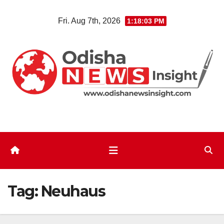
Skip
Fri. Aug 7th, 2026
1:18:04 PM
to
content
Tag:
Neuhaus