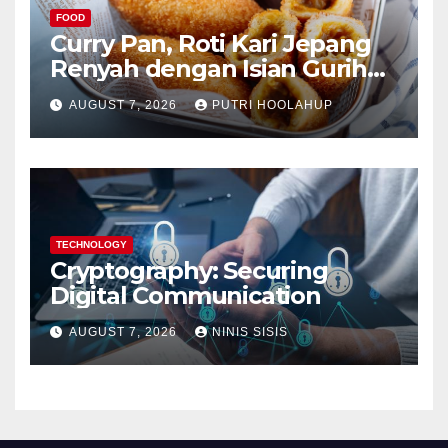
FOOD
Curry Pan, Roti Kari Jepang
Renyah dengan Isian Gurih
Menggoda
AUGUST 7, 2026
PUTRI HOOLAHUP
TECHNOLOGY
Cryptography: Securing
Digital Communication
AUGUST 7, 2026
NINIS SISIS