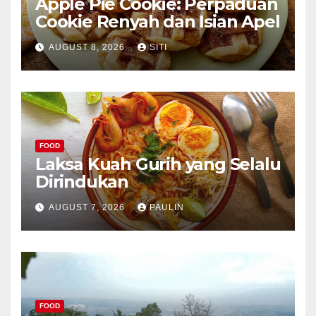
Apple Pie Cookie: Perpaduan
Cookie Renyah dan Isian Apel
AUGUST 8, 2026
SITI
FOOD
Laksa Kuah Gurih yang Selalu
Dirindukan
AUGUST 7, 2026
PAULIN
FOOD