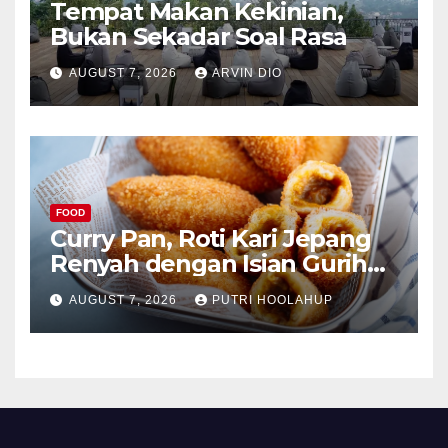
Tempat Makan Kekinian,
Bukan Sekadar Soal Rasa
AUGUST 7, 2026
ARVIN DIO
FOOD
Curry Pan, Roti Kari Jepang
Renyah dengan Isian Gurih
Menggoda
AUGUST 7, 2026
PUTRI HOOLAHUP