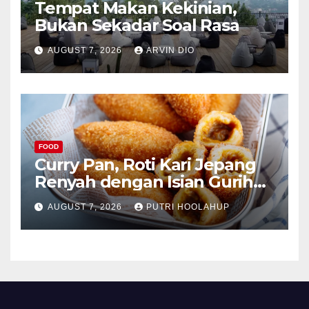
Tempat Makan Kekinian,
Bukan Sekadar Soal Rasa
AUGUST 7, 2026
ARVIN DIO
FOOD
Curry Pan, Roti Kari Jepang
Renyah dengan Isian Gurih
Menggoda
AUGUST 7, 2026
PUTRI HOOLAHUP