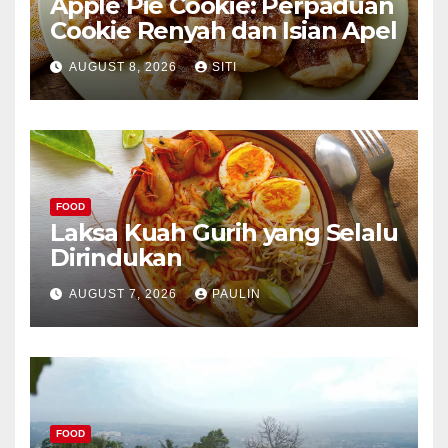
Apple Pie Cookie: Perpaduan
Cookie Renyah dan Isian Apel
AUGUST 8, 2026
SITI
FOOD
Laksa Kuah Gurih yang Selalu
Dirindukan
AUGUST 7, 2026
PAULIN
FOOD