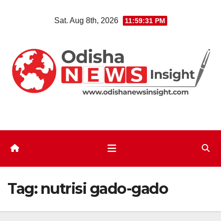
Skip
Sat. Aug 8th, 2026
11:59:31 PM
to
content
Tag:
nutrisi gado-gado