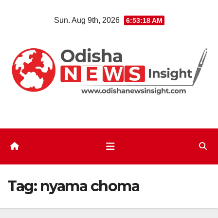
Skip
Sun. Aug 9th, 2026
6:53:19 AM
to
content
Tag:
nyama choma