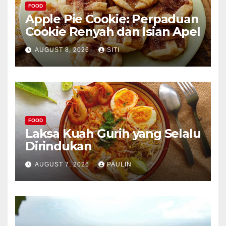
FOOD
Apple Pie Cookie: Perpaduan
Cookie Renyah dan Isian Apel
AUGUST 8, 2026
SITI
FOOD
Laksa Kuah Gurih yang Selalu
Dirindukan
AUGUST 7, 2026
PAULIN