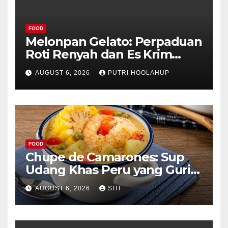
FOOD
Melonpan Gelato: Perpaduan
Roti Renyah dan Es Krim
Lembut yang Menggoda
AUGUST 6, 2026
PUTRI HOOLAHUP
FOOD
Chupe de Camarones: Sup
Udang Khas Peru yang Gurih
Lezat
AUGUST 6, 2026
SITI