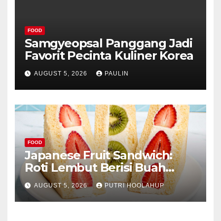
FOOD
Samgyeopsal Panggang Jadi
Favorit Pecinta Kuliner Korea
AUGUST 5, 2026
PAULIN
FOOD
Japanese Fruit Sandwich:
Roti Lembut Berisi Buah
Segar yang Memikat Selera
AUGUST 5, 2026
PUTRI HOOLAHUP