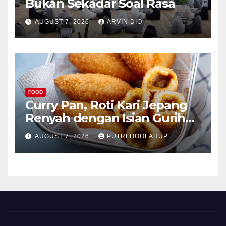
Bukan Sekadar Soal Rasa
AUGUST 7, 2026
ARVIN DIO
FOOD
Curry Pan, Roti Kari Jepang
Renyah dengan Isian Gurih
Menggoda
AUGUST 7, 2026
PUTRI HOOLAHUP