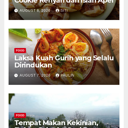
Cookie Renyah dan Isian Apel
AUGUST 8, 2026
SITI
FOOD
Laksa Kuah Gurih yang Selalu
Dirindukan
AUGUST 7, 2026
PAULIN
FOOD
Tempat Makan Kekinian,