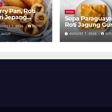
D
rry Pan, Roti
FOOD
ri Jepang
Sopa Paraguaya
nyah dengan
Roti Jagung Gur
UGUST 7, 2026
PUTRI
ian Gurih
Khas Paraguay
AUGUST 7, 2026
SITI
nggoda
LAHUP
yang Unik