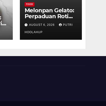
FOOD
Melonpan Gelato:
Perpaduan Roti
:
Renyah dan Es
ih
AUGUST 6, 2026
PUTRI
Krim Lembut yang
Menggoda
HOOLAHUP