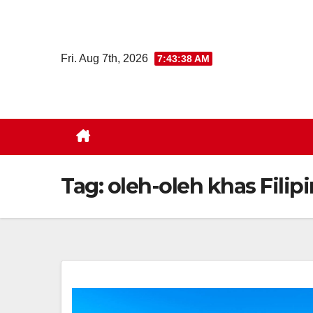
Skip
to
content
Fri. Aug 7th, 2026
7:43:39 AM
Tag:
oleh-oleh khas Filip