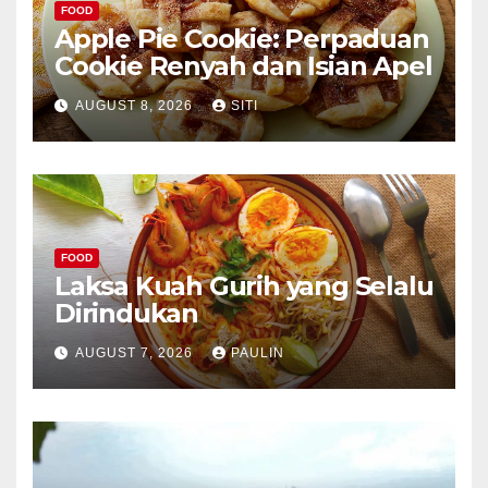
FOOD
Apple Pie Cookie: Perpaduan
Cookie Renyah dan Isian Apel
AUGUST 8, 2026
SITI
FOOD
Laksa Kuah Gurih yang Selalu
Dirindukan
AUGUST 7, 2026
PAULIN