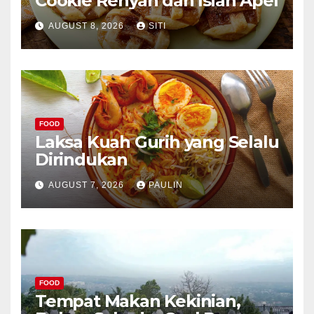
Cookie Renyah dan Isian Apel
AUGUST 8, 2026
SITI
FOOD
Laksa Kuah Gurih yang Selalu
Dirindukan
AUGUST 7, 2026
PAULIN
FOOD
Tempat Makan Kekinian,