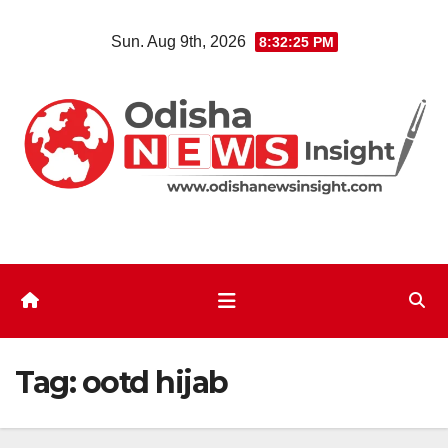
Skip
Sun. Aug 9th, 2026
8:32:26 PM
to
content
Tag:
ootd hijab