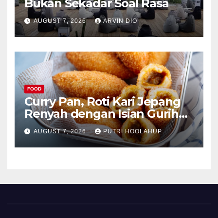
Bukan Sekadar Soal Rasa
AUGUST 7, 2026
ARVIN DIO
FOOD
Curry Pan, Roti Kari Jepang
Renyah dengan Isian Gurih
Menggoda
AUGUST 7, 2026
PUTRI HOOLAHUP