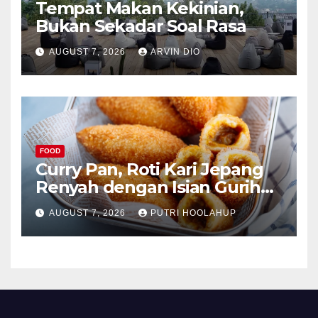
Tempat Makan Kekinian,
Bukan Sekadar Soal Rasa
AUGUST 7, 2026
ARVIN DIO
FOOD
Curry Pan, Roti Kari Jepang
Renyah dengan Isian Gurih
Menggoda
AUGUST 7, 2026
PUTRI HOOLAHUP