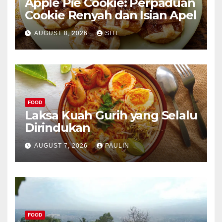
Apple Pie Cookie: Perpaduan
Cookie Renyah dan Isian Apel
AUGUST 8, 2026
SITI
FOOD
Laksa Kuah Gurih yang Selalu
Dirindukan
AUGUST 7, 2026
PAULIN
FOOD