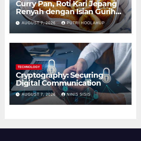
Curry Pan, Roti Kari Jepang
Renyah dengan Isian Gurih
Menggoda
AUGUST 7, 2026
PUTRI HOOLAHUP
TECHNOLOGY
Cryptography: Securing
Digital Communication
AUGUST 7, 2026
NINIS SISIS