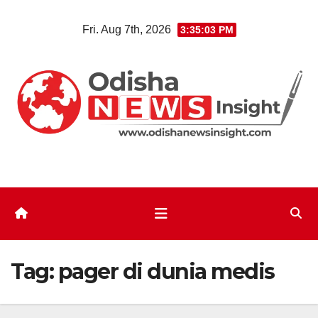
Skip
Fri. Aug 7th, 2026
3:35:04 PM
to
content
Tag:
pager di dunia medis