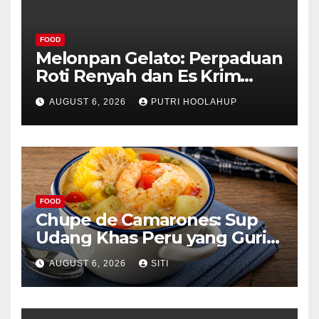
FOOD
Melonpan Gelato: Perpaduan
Roti Renyah dan Es Krim
Lembut yang Menggoda
AUGUST 6, 2026
PUTRI HOOLAHUP
FOOD
Chupe de Camarones: Sup
Udang Khas Peru yang Gurih
Lezat
AUGUST 6, 2026
SITI