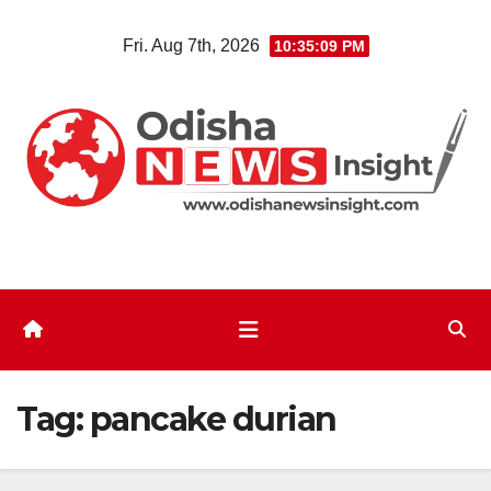
Skip
Fri. Aug 7th, 2026
10:35:10 PM
to
content
Tag:
pancake durian