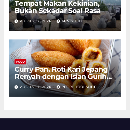
Tempat Makan Kekinian,
Bukan Sekadar Soal Rasa
AUGUST 7, 2026
ARVIN DIO
FOOD
Curry Pan, Roti Kari Jepang
Renyah dengan Isian Gurih
Menggoda
AUGUST 7, 2026
PUTRI HOOLAHUP