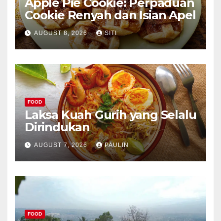
Apple Pie Cookie: Perpaduan
Cookie Renyah dan Isian Apel
AUGUST 8, 2026
SITI
FOOD
Laksa Kuah Gurih yang Selalu
Dirindukan
AUGUST 7, 2026
PAULIN
FOOD