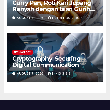
Curry Pan, Roti Kari Jepang
Renyah dengan Isian Gurih
Menggoda
AUGUST 7, 2026
PUTRI HOOLAHUP
TECHNOLOGY
Cryptography: Securing
Digital Communication
AUGUST 7, 2026
NINIS SISIS