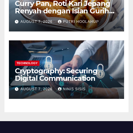
Curry Pan, Roti Kari Jepang
Renyah dengan Isian Gurih
Menggoda
AUGUST 7, 2026
PUTRI HOOLAHUP
TECHNOLOGY
Cryptography: Securing
Digital Communication
AUGUST 7, 2026
NINIS SISIS