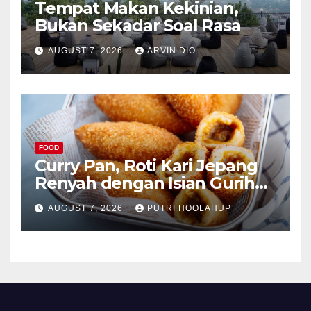
Tempat Makan Kekinian,
Bukan Sekadar Soal Rasa
AUGUST 7, 2026
ARVIN DIO
FOOD
Curry Pan, Roti Kari Jepang
Renyah dengan Isian Gurih
Menggoda
AUGUST 7, 2026
PUTRI HOOLAHUP