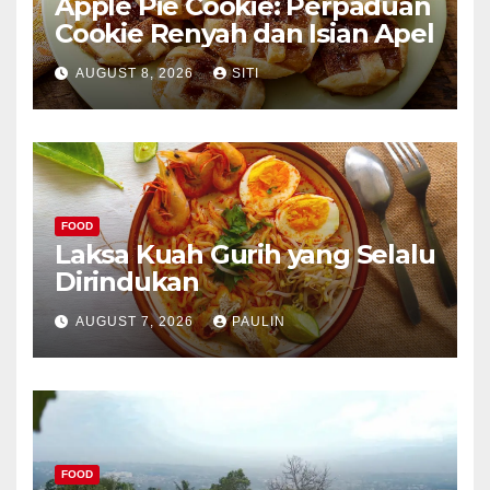
Apple Pie Cookie: Perpaduan
Cookie Renyah dan Isian Apel
AUGUST 8, 2026
SITI
FOOD
Laksa Kuah Gurih yang Selalu
Dirindukan
AUGUST 7, 2026
PAULIN
FOOD