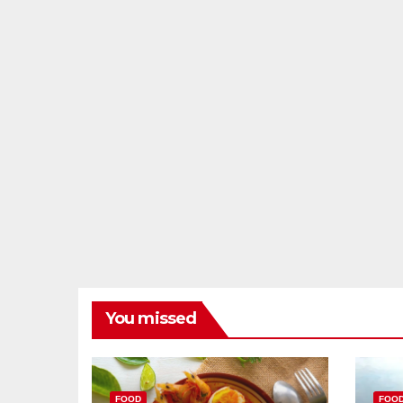
You missed
FOOD
FOO