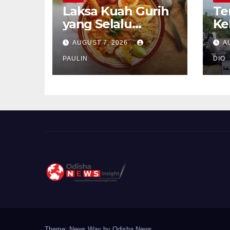
Laksa Kuah Gurih
Te
yang Selalu
Ke
Dirindukan
Se
AUGUST 7, 2026
A
PAULIN
DIO
Theme: News Way by
Odisha News
.