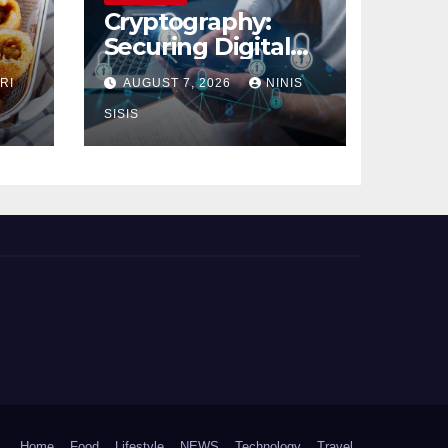
Cryptography:
Securing Digital
Communication
RI
AUGUST 7, 2026
NINIS
SISIS
Home
Food
Lifestyle
NEWS
Technology
Travel