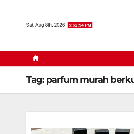
Skip
to
content
Sat. Aug 8th, 2026
5:52:55 PM
Tag:
parfum murah berku