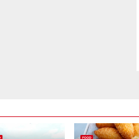
D
FOOD