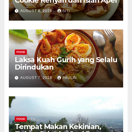
Cookie Renyah dan Isian Apel
AUGUST 8, 2026
SITI
FOOD
Laksa Kuah Gurih yang Selalu
Dirindukan
AUGUST 7, 2026
PAULIN
FOOD
Tempat Makan Kekinian,