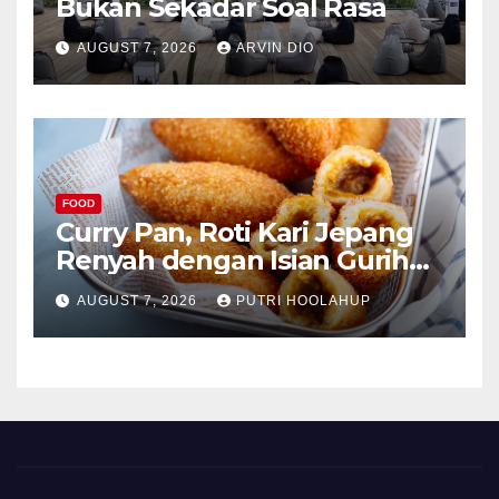
Bukan Sekadar Soal Rasa
AUGUST 7, 2026
ARVIN DIO
FOOD
Curry Pan, Roti Kari Jepang
Renyah dengan Isian Gurih
Menggoda
AUGUST 7, 2026
PUTRI HOOLAHUP