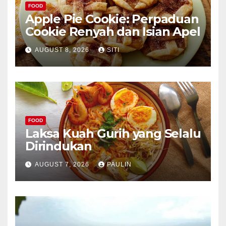
FOOD
Apple Pie Cookie: Perpaduan
Cookie Renyah dan Isian Apel
AUGUST 8, 2026
SITI
FOOD
Laksa Kuah Gurih yang Selalu
Dirindukan
AUGUST 7, 2026
PAULIN