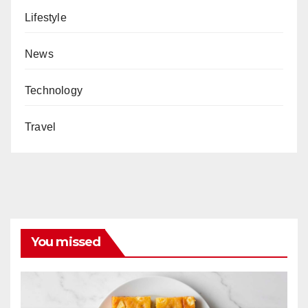
Lifestyle
News
Technology
Travel
You missed