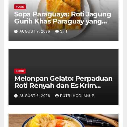
FOOD
Sopa Paraguaya: Roti Jagung
Gurih Khas Paraguay yang
Unik
AUGUST 7, 2026
SITI
FOOD
Melonpan Gelato: Perpaduan
Roti Renyah dan Es Krim
Lembut yang Menggoda
AUGUST 6, 2026
PUTRI HOOLAHUP