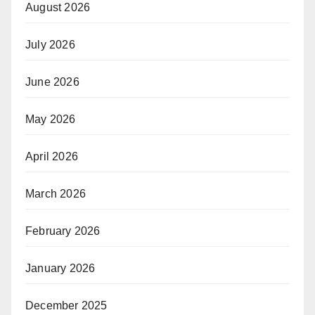
August 2026
July 2026
June 2026
May 2026
April 2026
March 2026
February 2026
January 2026
December 2025