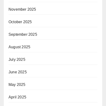
November 2025
October 2025
September 2025
August 2025
July 2025
June 2025
May 2025
April 2025