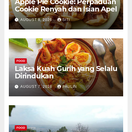
Apple Pie Cookie: Perpaduan
Cookie Renyah dan Isian Apel
AUGUST 8, 2026
SITI
FOOD
Laksa Kuah Gurih yang Selalu
Dirindukan
AUGUST 7, 2026
PAULIN
FOOD