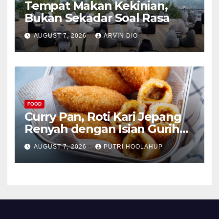
Tempat Makan Kekinian,
Bukan Sekadar Soal Rasa
AUGUST 7, 2026
ARVIN DIO
FOOD
Curry Pan, Roti Kari Jepang
Renyah dengan Isian Gurih
Menggoda
AUGUST 7, 2026
PUTRI HOOLAHUP